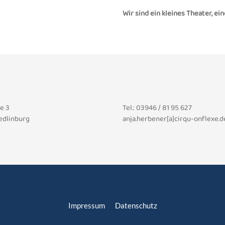
Wir sind ein kleines Theater, ei
e 3
Tel.: 03946 / 81 95 627
edlinburg
anja.herbener[a]cirqu-onflexe.d
Impressum
Datenschutz