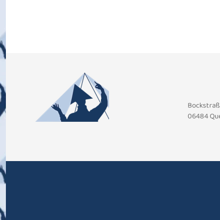
Bockstraß
06484 Qu