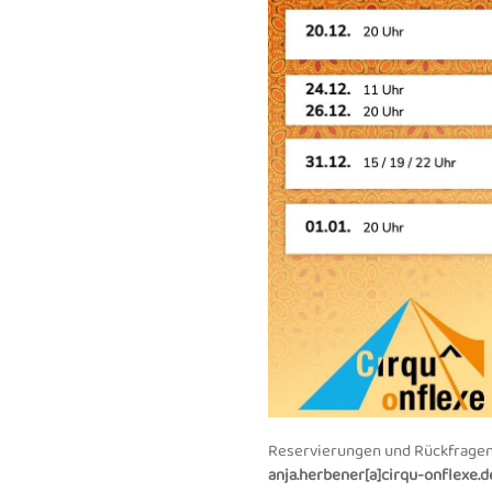
Reservierungen und Rückfragen 
anja.herbener[a]cirqu-onflexe.d